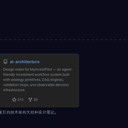
ai-architecture
Design notes for MyInvestPilot — an agent-
friendly investment workflow system built
with strategy primitives, DAG engines,
validation loops, and observable decision
infrastructure.
315
29
策引的技术架构文档和设计笔记。