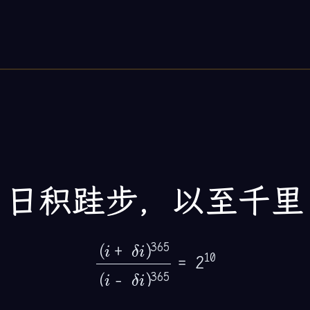
日积跬步，以至千里
(
i
+
δ
i
)
365
(
i
−
δ
i
)
365
=
2
10